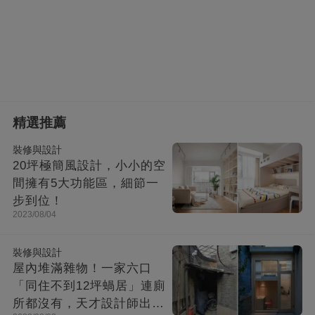
精選推薦
裝修與設計
20坪極簡風設計，小小的空
間擁有5大功能區，細節一
步到位！
2023/08/04
裝修與設計
屋內堆滿雜物！一家六口
「同住不到12坪蝸居」連廁
所都沒有，天才設計師出馬