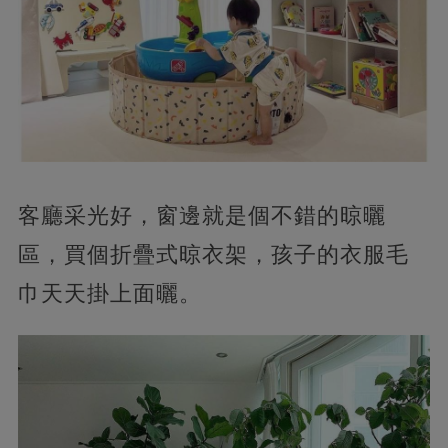
客廳采光好，窗邊就是個不錯的晾曬
區，買個折疊式晾衣架，孩子的衣服毛
巾天天掛上面曬。