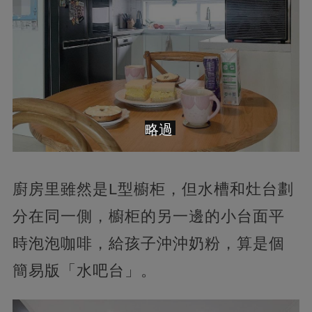
略過
廚房里雖然是L型櫥柜，但水槽和灶台劃
分在同一側，櫥柜的另一邊的小台面平
時泡泡咖啡，給孩子沖沖奶粉，算是個
簡易版「水吧台」。