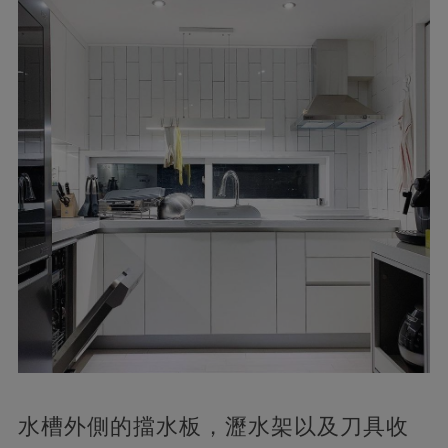
水槽外側的擋水板，瀝水架以及刀具收