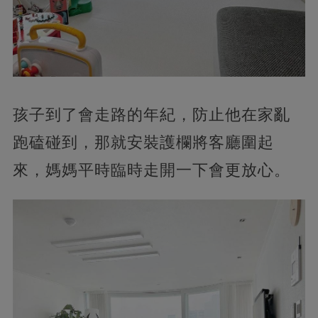
孩子到了會走路的年紀，防止他在家亂
跑磕碰到，那就安裝護欄將客廳圍起
來，媽媽平時臨時走開一下會更放心。