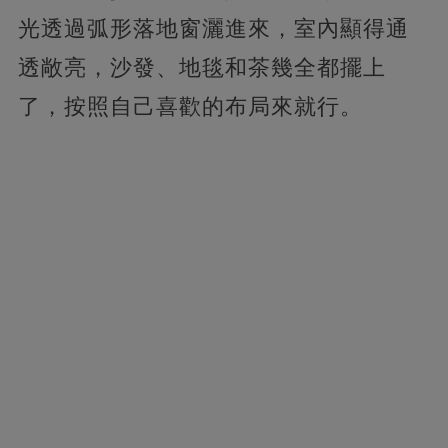
光透過弧形落地窗灑進來，室內顯得通
透敞亮，沙發、地毯和茶幾全都擺上
了，按照自己喜歡的布局來就行。