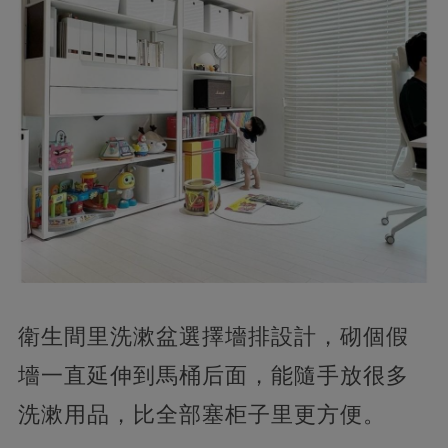
衛生間里洗漱盆選擇墻排設計，砌個假
墻一直延伸到馬桶后面，能隨手放很多
洗漱用品，比全部塞柜子里更方便。