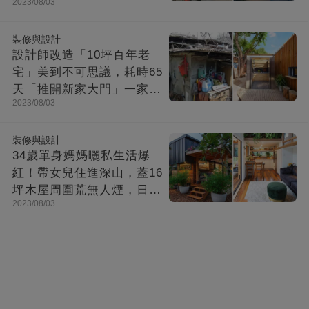
2023/08/03
「打造功能齊全迷你房」成
果美不勝收
裝修與設計
設計師改造「10坪百年老
宅」美到不可思議，耗時65
天「推開新家大門」一家8
2023/08/03
口哭了
裝修與設計
34歲單身媽媽曬私生活爆
紅！帶女兒住進深山，蓋16
坪木屋周圍荒無人煙，日子
2023/08/03
快活似神仙