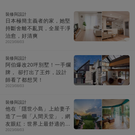
裝修與設計
日本極簡主義者的家，她堅
持斷舍離不亂買，全屋干凈
治愈，好清爽
2023/08/03
裝修與設計
阿伯爆改20坪別墅！一手爛
牌， 卻打出了王炸，設計
師看了都想哭！
2023/08/03
裝修與設計
他在「隱世小島」上給妻子
造了一個「人間天堂」，網
友眼紅：世界上最舒適的時
2023/08/03
光都在這里