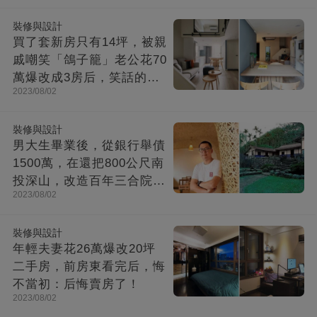
裝修與設計
買了套新房只有14坪，被親
戚嘲笑「鴿子籠」老公花70
萬爆改成3房后，笑話的親
2023/08/02
戚不吭聲了
裝修與設計
男大生畢業後，從銀行舉債
1500萬，在還把800公尺南
投深山，改造百年三合院，
2023/08/02
成「台灣最美民宿」!
裝修與設計
年輕夫妻花26萬爆改20坪
二手房，前房東看完后，悔
不當初：后悔賣房了！
2023/08/02