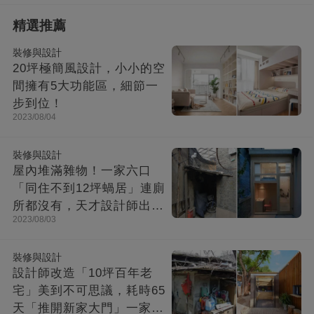
精選推薦
裝修與設計
20坪極簡風設計，小小的空
間擁有5大功能區，細節一
步到位！
2023/08/04
裝修與設計
屋內堆滿雜物！一家六口
「同住不到12坪蝸居」連廁
所都沒有，天才設計師出馬
2023/08/03
「打造功能齊全迷你房」成
果美不勝收
裝修與設計
設計師改造「10坪百年老
宅」美到不可思議，耗時65
天「推開新家大門」一家8