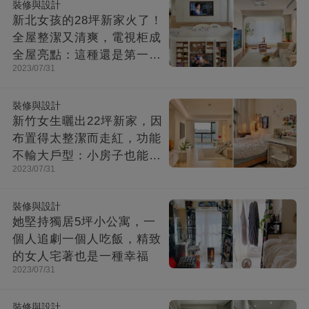
裝修與設計
新北女孩的28坪新家火了！
全屋整潔又清爽，電視柜成
全屋亮點：這種還是第一次
2023/07/31
見！
裝修與設計
新竹女生曬出22坪新家，因
布置得太整潔而走紅，功能
不輸大戶型：小房子也能住
2023/07/31
出幸福感
裝修與設計
她堅持獨居5坪小公寓，一
個人追劇一個人吃飯，精致
的女人宅著也是一種幸福
2023/07/31
裝修與設計