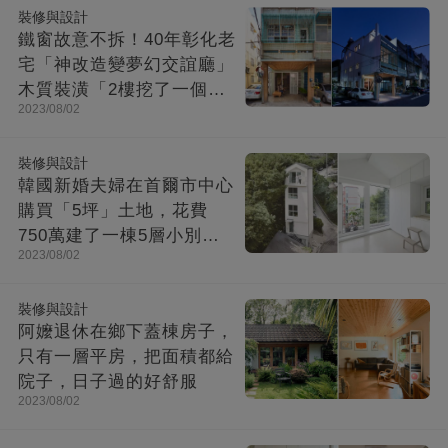
裝修與設計
鐵窗故意不拆！40年彰化老
宅「神改造變夢幻交誼廳」
木質裝潢「2樓挖了一個大
2023/08/02
洞」走上樓美翻
裝修與設計
韓國新婚夫婦在首爾市中心
購買「5坪」土地，花費
750萬建了一棟5層小別
2023/08/02
墅：小房子卻幸福感爆棚
裝修與設計
阿嬤退休在鄉下蓋棟房子，
只有一層平房，把面積都給
院子，日子過的好舒服
2023/08/02