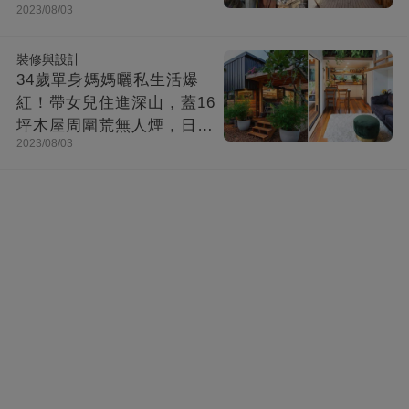
2023/08/03
口哭了
裝修與設計
34歲單身媽媽曬私生活爆
紅！帶女兒住進深山，蓋16
坪木屋周圍荒無人煙，日子
2023/08/03
快活似神仙