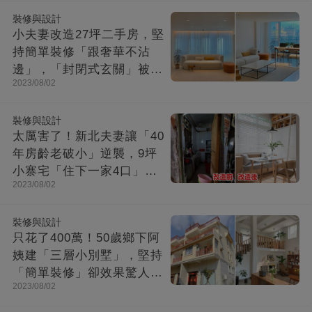
裝修與設計
小夫妻改造27坪二手房，堅
持簡單裝修「跟奢華不沾
邊」，「封閉式玄關」被贊
2023/08/02
爆：這就是夢想中的家！
裝修與設計
太厲害了！新北夫妻讓「40
年房齡老破小」逆襲，9坪
小寨宅「住下一家4口」，
2023/08/02
收納超強超舒適
裝修與設計
只花了400萬！50歲鄉下阿
姨建「三層小別墅」，堅持
「簡單裝修」卻效果驚人：
2023/08/02
一進屋就療愈了