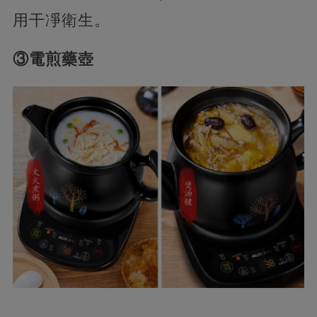
用干凈衛生。
③電煎藥壺