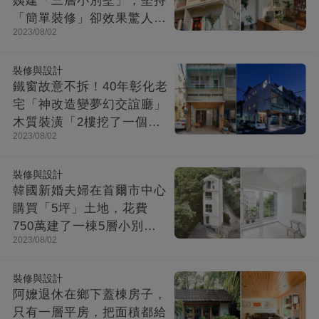
姨建「三層小別墅」，堅持
「簡單裝修」卻效果驚人：
2023/08/02
一進屋就療愈了
裝修與設計
鐵窗故意不拆！40年彰化老
宅「神改造變夢幻交誼廳」
木質裝潢「2樓挖了一個大
2023/08/02
洞」走上樓美翻
裝修與設計
韓國新婚夫婦在首爾市中心
購買「5坪」土地，花費
750萬建了一棟5層小別
2023/08/02
墅：小房子卻幸福感爆棚
裝修與設計
阿嬤退休在鄉下蓋棟房子，
只有一層平房，把面積都給