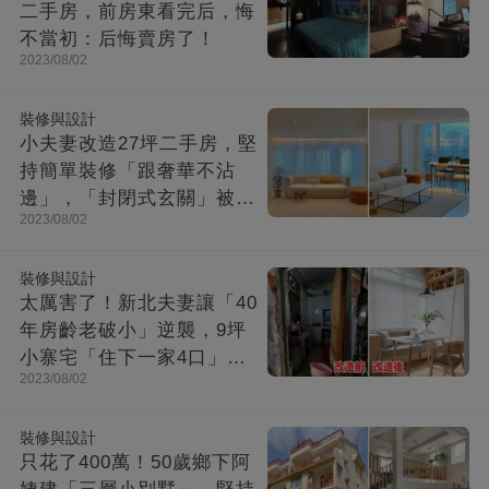
二手房，前房東看完后，悔
不當初：后悔賣房了！
2023/08/02
裝修與設計
小夫妻改造27坪二手房，堅
持簡單裝修「跟奢華不沾
邊」，「封閉式玄關」被贊
2023/08/02
爆：這就是夢想中的家！
裝修與設計
太厲害了！新北夫妻讓「40
年房齡老破小」逆襲，9坪
小寨宅「住下一家4口」，
2023/08/02
收納超強超舒適
裝修與設計
只花了400萬！50歲鄉下阿