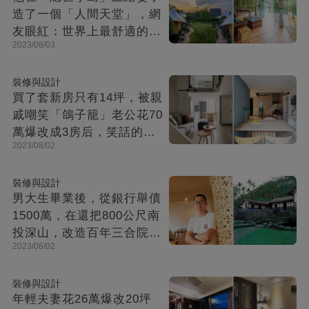
造了一個「人間天堂」，網
友眼紅：世界上最舒適的時
2023/08/03
光都在這里
裝修與設計
買了套新房只有14坪，被親
戚嘲笑「鴿子籠」老公花70
萬爆改成3房后，笑話的親
2023/08/02
戚不吭聲了
裝修與設計
男大生畢業後，從銀行舉債
1500萬，在還把800公尺南
投深山，改造百年三合院，
2023/08/02
成「台灣最美民宿」!
裝修與設計
年輕夫妻花26萬爆改20坪