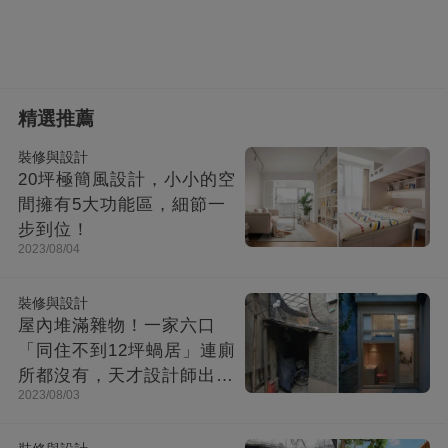
精選推薦
裝修與設計
20坪極簡風設計，小小的空
間擁有5大功能區，細節一
步到位！
2023/08/04
裝修與設計
屋內堆滿雜物！一家六口
「同住不到12坪蝸居」連廁
所都沒有，天才設計師出馬
2023/08/03
「打造功能齊全迷你房」成
果美不勝收