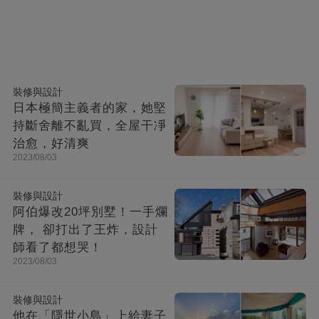
裝修與設計
日本極簡主義者的家，她堅
持斷舍離不亂買，全屋干凈
治愈，好清爽
2023/08/03
裝修與設計
阿伯爆改20坪別墅！一手爛
牌， 卻打出了王炸，設計
師看了都想哭！
2023/08/03
裝修與設計
他在「隱世小島」上給妻子