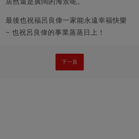
居然還是廣闊的海景呢。
最後也祝福呂良偉一家能永遠幸福快樂
~ 也祝呂良偉的事業蒸蒸日上！
下一頁