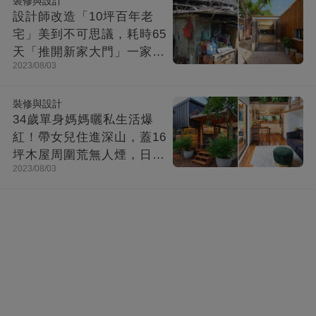
裝修與設計
設計師改造「10坪百年老
宅」美到不可思議，耗時65
天「推開新家大門」一家8
2023/08/03
口哭了
裝修與設計
34歲單身媽媽曬私生活爆
紅！帶女兒住進深山，蓋16
坪木屋周圍荒無人煙，日子
2023/08/03
快活似神仙