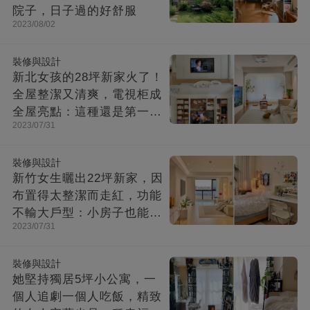
院子，日子過的好舒服
2023/08/02
裝修與設計
新北女孩的28坪新家火了！
全屋整潔又清爽，電視柜成
全屋亮點：這種還是第一次
2023/07/31
見！
裝修與設計
新竹女生曬出22坪新家，因
布置得太整潔而走紅，功能
不輸大戶型：小房子也能住
2023/07/31
出幸福感
裝修與設計
她堅持獨居5坪小公寓，一
個人追劇一個人吃飯，精致