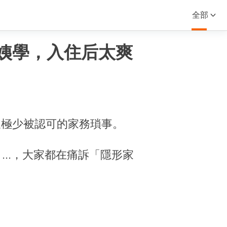
全部
姨學，入住后太爽
又極少被認可的家務瑣事。
...，大家都在痛訴「隱形家