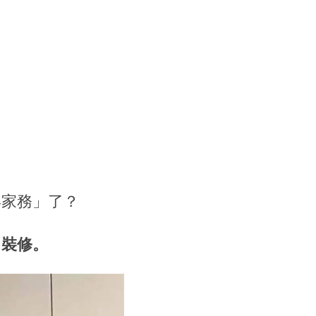
形家務」了？
」裝修。