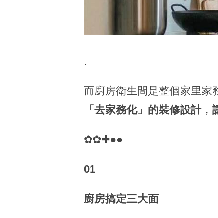
.
而廚房衛生間是整個家里家
「去家務化」的裝修設計
，
✿✿✚●●
01
廚房搞定三大面