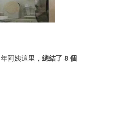
中年阿姨這里，
總結了 8 個
！