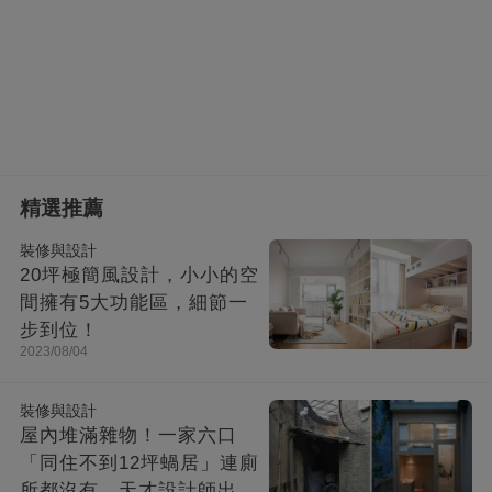
精選推薦
裝修與設計
20坪極簡風設計，小小的空
間擁有5大功能區，細節一
步到位！
2023/08/04
裝修與設計
屋內堆滿雜物！一家六口
「同住不到12坪蝸居」連廁
所都沒有，天才設計師出馬