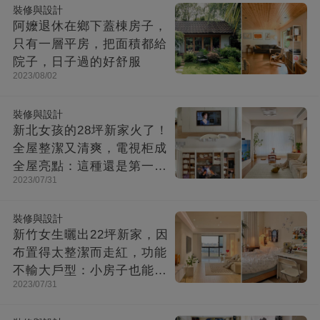
裝修與設計
阿嬤退休在鄉下蓋棟房子，
只有一層平房，把面積都給
院子，日子過的好舒服
2023/08/02
裝修與設計
新北女孩的28坪新家火了！
全屋整潔又清爽，電視柜成
全屋亮點：這種還是第一次
2023/07/31
見！
裝修與設計
新竹女生曬出22坪新家，因
布置得太整潔而走紅，功能
不輸大戶型：小房子也能住
2023/07/31
出幸福感