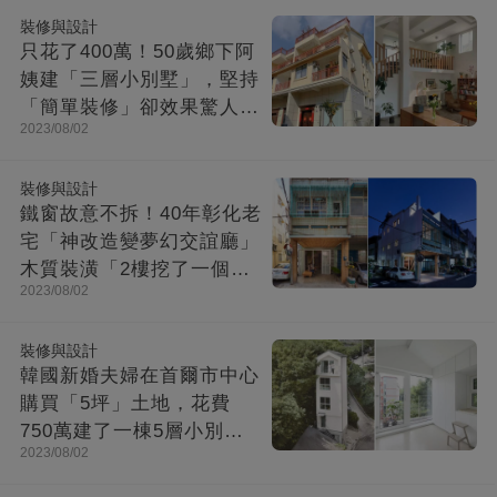
裝修與設計
只花了400萬！50歲鄉下阿
姨建「三層小別墅」，堅持
「簡單裝修」卻效果驚人：
2023/08/02
一進屋就療愈了
裝修與設計
鐵窗故意不拆！40年彰化老
宅「神改造變夢幻交誼廳」
木質裝潢「2樓挖了一個大
2023/08/02
洞」走上樓美翻
裝修與設計
韓國新婚夫婦在首爾市中心
購買「5坪」土地，花費
750萬建了一棟5層小別
2023/08/02
墅：小房子卻幸福感爆棚