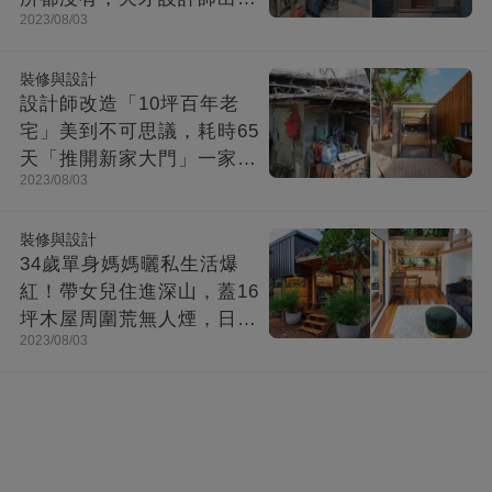
2023/08/03
「打造功能齊全迷你房」成
果美不勝收
裝修與設計
設計師改造「10坪百年老
宅」美到不可思議，耗時65
天「推開新家大門」一家8
2023/08/03
口哭了
裝修與設計
34歲單身媽媽曬私生活爆
紅！帶女兒住進深山，蓋16
坪木屋周圍荒無人煙，日子
2023/08/03
快活似神仙