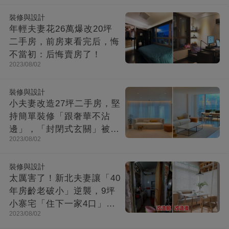
裝修與設計
年輕夫妻花26萬爆改20坪
二手房，前房東看完后，悔
不當初：后悔賣房了！
2023/08/02
裝修與設計
小夫妻改造27坪二手房，堅
持簡單裝修「跟奢華不沾
邊」，「封閉式玄關」被贊
2023/08/02
爆：這就是夢想中的家！
裝修與設計
太厲害了！新北夫妻讓「40
年房齡老破小」逆襲，9坪
小寨宅「住下一家4口」，
2023/08/02
收納超強超舒適