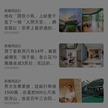
裝修與設計
他在「隱世小島」上給妻子
造了一個「人間天堂」，網
友眼紅：世界上最舒適的時
2023/08/03
光都在這里
裝修與設計
買了套新房只有14坪，被親
戚嘲笑「鴿子籠」老公花70
萬爆改成3房后，笑話的親
2023/08/02
戚不吭聲了
裝修與設計
男大生畢業後，從銀行舉債
1500萬，在還把800公尺南
投深山，改造百年三合院，
2023/08/02
成「台灣最美民宿」!