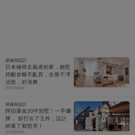
裝修與設計
日本極簡主義者的家，她堅
持斷舍離不亂買，全屋干凈
治愈，好清爽
2023/08/03
裝修與設計
阿伯爆改20坪別墅！一手爛
牌， 卻打出了王炸，設計
師看了都想哭！
2023/08/03