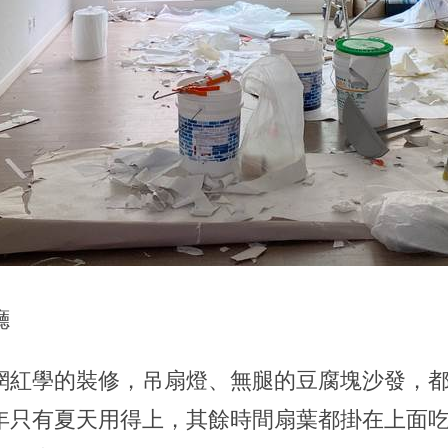
廳
網紅學的裝修，吊扇燈、無腿的豆腐塊沙發，
年只有夏天用得上，其餘時間扇葉都掛在上面