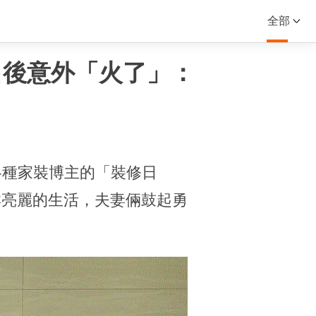
全部
出後意外「火了」：
各種家裝博主的「裝修日
鮮亮麗的生活，夫妻倆鼓起勇