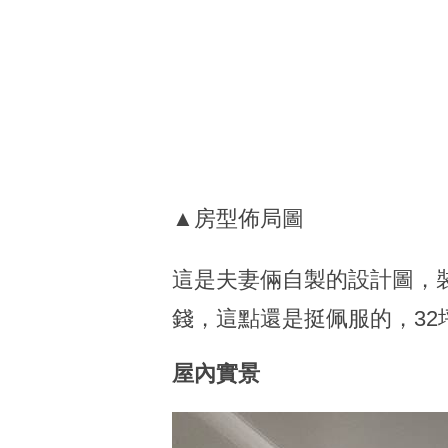
▲房型佈局圖
這是夫妻倆自製的設計圖，
錢，這點還是挺佩服的，32
屋內實景