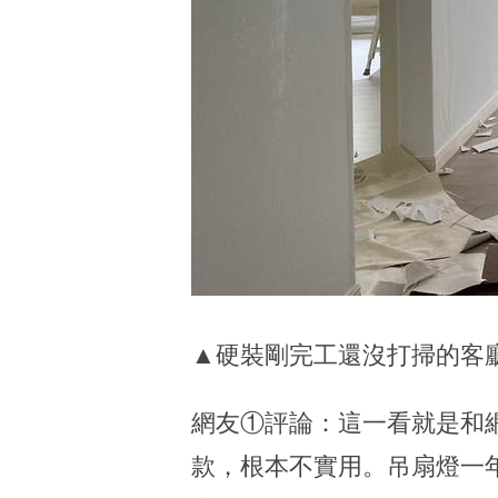
▲硬裝剛完工還沒打掃的客
網友①評論：這一看就是和
款，根本不實用。吊扇燈一