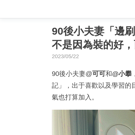
90後小夫妻「邊
不是因為裝的好，
2023/05/22
90後小夫妻@
可可
和
@小攀
記」，出于喜歡以及學習的
氣也打算加入。