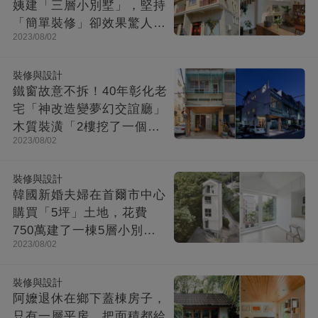
姨建「三層小別墅」，堅持
「簡單裝修」卻效果驚人：
2023/08/02
一進屋就療愈了
裝修與設計
鐵窗故意不拆！40年彰化老
宅「神改造變夢幻交誼廳」
木質裝潢「2樓挖了一個大
2023/08/02
洞」走上樓美翻
裝修與設計
韓國新婚夫婦在首爾市中心
購買「5坪」土地，花費
750萬建了一棟5層小別
2023/08/02
墅：小房子卻幸福感爆棚
裝修與設計
阿嬤退休在鄉下蓋棟房子，
只有一層平房，把面積都給