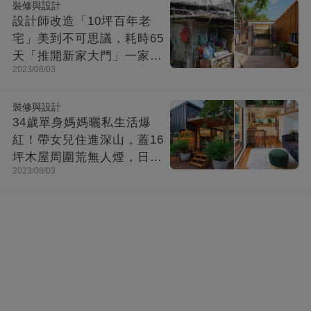
裝修與設計
設計師改造「10坪百年老
宅」美到不可思議，耗時65
天「推開新家大門」一家8
2023/08/03
口哭了
裝修與設計
34歲單身媽媽曬私生活爆
紅！帶女兒住進深山，蓋16
坪木屋周圍荒無人煙，日子
2023/08/03
快活似神仙