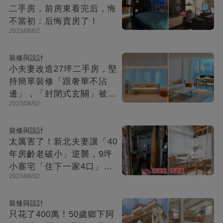
二手房，前房東看完后，悔
不當初：后悔賣房了！
2023/08/02
裝修與設計
小夫妻改造27坪二手房，堅
持簡單裝修「跟奢華不沾
邊」，「封閉式玄關」被贊
2023/08/02
爆：這就是夢想中的家！
裝修與設計
太厲害了！新北夫妻讓「40
年房齡老破小」逆襲，9坪
小寨宅「住下一家4口」，
2023/08/02
收納超強超舒適
裝修與設計
只花了400萬！50歲鄉下阿