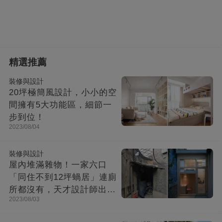
精選推薦
裝修與設計
20坪極簡風設計，小小的空
間擁有5大功能區，細節一
步到位！
2023/08/04
裝修與設計
屋內堆滿雜物！一家六口
「同住不到12坪蝸居」連廁
所都沒有，天才設計師出馬
2023/08/03
「打造功能齊全迷你房」成
果美不勝收