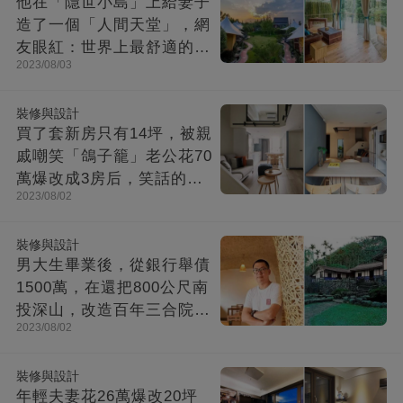
他在「隱世小島」上給妻子
造了一個「人間天堂」，網
友眼紅：世界上最舒適的時
2023/08/03
光都在這里
裝修與設計
買了套新房只有14坪，被親
戚嘲笑「鴿子籠」老公花70
萬爆改成3房后，笑話的親
2023/08/02
戚不吭聲了
裝修與設計
男大生畢業後，從銀行舉債
1500萬，在還把800公尺南
投深山，改造百年三合院，
2023/08/02
成「台灣最美民宿」!
裝修與設計
年輕夫妻花26萬爆改20坪