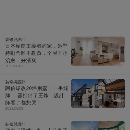
裝修與設計
日本極簡主義者的家，她堅
持斷舍離不亂買，全屋干凈
治愈，好清爽
2023/08/03
裝修與設計
阿伯爆改20坪別墅！一手爛
牌， 卻打出了王炸，設計
師看了都想哭！
2023/08/03
裝修與設計