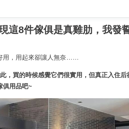
現這8件傢俱是真雞肋，我發
好用，用起來卻讓人無奈……
如此，買的時候感覺它們很實用，但真正入住后
傢俱用品吧~