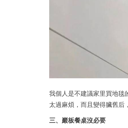
我個人是不建議家里買地毯
太過麻煩，而且變得臟舊后
三、巖板餐桌沒必要