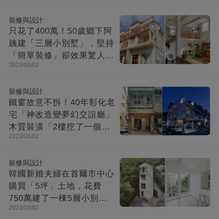
裝修與設計
只花了400萬！50歲鄉下阿
姨建「三層小別墅」，堅持
「簡單裝修」卻效果驚人：
2023/08/02
一進屋就療愈了
裝修與設計
鐵窗故意不拆！40年彰化老
宅「神改造變夢幻交誼廳」
木質裝潢「2樓挖了一個大
2023/08/02
洞」走上樓美翻
裝修與設計
韓國新婚夫婦在首爾市中心
購買「5坪」土地，花費
750萬建了一棟5層小別
2023/08/02
墅：小房子卻幸福感爆棚