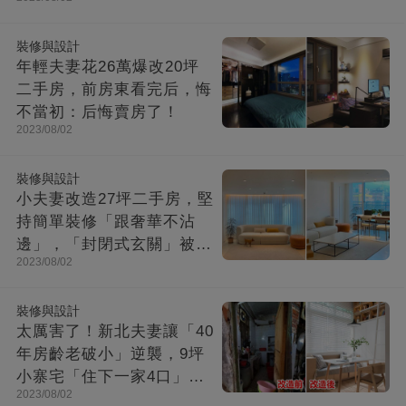
成「台灣最美民宿」!
裝修與設計
年輕夫妻花26萬爆改20坪
二手房，前房東看完后，悔
不當初：后悔賣房了！
2023/08/02
裝修與設計
小夫妻改造27坪二手房，堅
持簡單裝修「跟奢華不沾
邊」，「封閉式玄關」被贊
2023/08/02
爆：這就是夢想中的家！
裝修與設計
太厲害了！新北夫妻讓「40
年房齡老破小」逆襲，9坪
小寨宅「住下一家4口」，
2023/08/02
收納超強超舒適