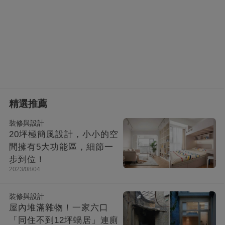
精選推薦
裝修與設計
20坪極簡風設計，小小的空
間擁有5大功能區，細節一
步到位！
2023/08/04
裝修與設計
屋內堆滿雜物！一家六口
「同住不到12坪蝸居」連廁