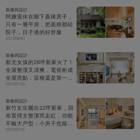
裝修與設計
阿嬤退休在鄉下蓋棟房子，
只有一層平房，把面積都給
院子，日子過的好舒服
2023/08/02
裝修與設計
新北女孩的28坪新家火了！
全屋整潔又清爽，電視柜成
全屋亮點：這種還是第一次
2023/07/31
見！
裝修與設計
新竹女生曬出22坪新家，因
布置得太整潔而走紅，功能
不輸大戶型：小房子也能住
2023/07/31
出幸福感