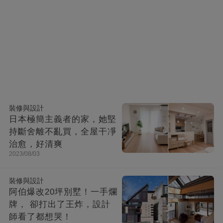
裝修與設計
日本極簡主義者的家，她堅
持斷舍離不亂買，全屋干凈
治愈，好清爽
2023/08/03
裝修與設計
阿伯爆改20坪別墅！一手爛
牌， 卻打出了王炸，設計
師看了都想哭！