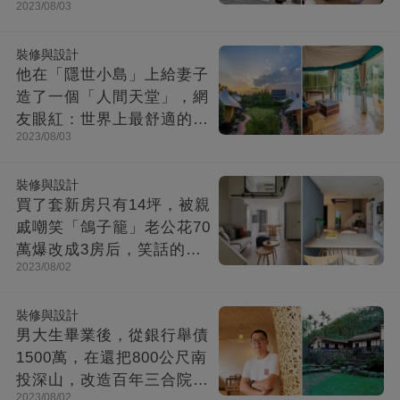
2023/08/03
裝修與設計
他在「隱世小島」上給妻子
造了一個「人間天堂」，網
友眼紅：世界上最舒適的時
2023/08/03
光都在這里
裝修與設計
買了套新房只有14坪，被親
戚嘲笑「鴿子籠」老公花70
萬爆改成3房后，笑話的親
2023/08/02
戚不吭聲了
裝修與設計
男大生畢業後，從銀行舉債
1500萬，在還把800公尺南
投深山，改造百年三合院，
2023/08/02