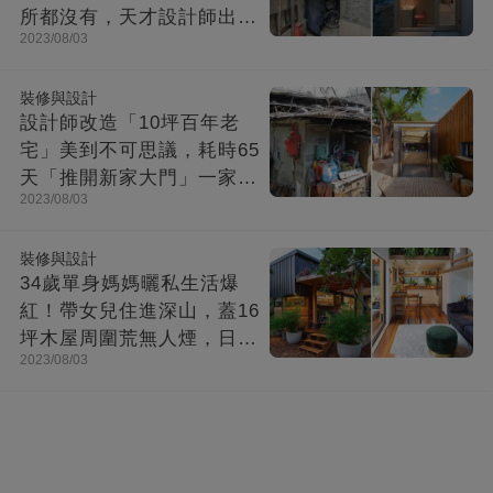
所都沒有，天才設計師出馬
2023/08/03
「打造功能齊全迷你房」成
果美不勝收
裝修與設計
設計師改造「10坪百年老
宅」美到不可思議，耗時65
天「推開新家大門」一家8
2023/08/03
口哭了
裝修與設計
34歲單身媽媽曬私生活爆
紅！帶女兒住進深山，蓋16
坪木屋周圍荒無人煙，日子
2023/08/03
快活似神仙