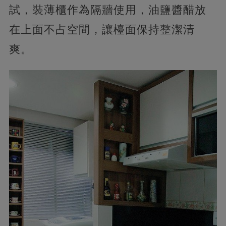
試，裝薄櫃作為隔牆使用，油鹽醬醋放
在上面不占空間，讓檯面保持整潔清
爽。