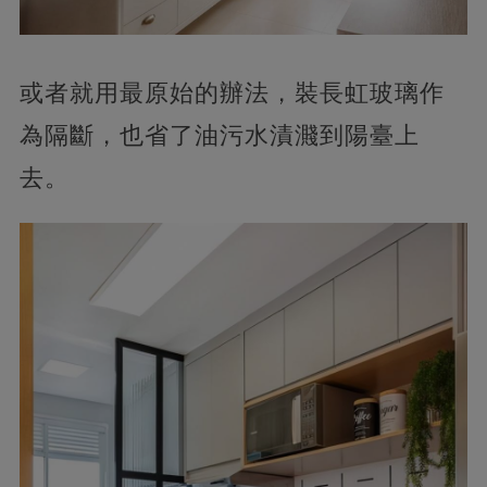
或者就用最原始的辦法，裝長虹玻璃作
為隔斷，也省了油污水漬濺到陽臺上
去。