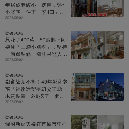
年房齡老破小」逆襲，9坪
小寨宅「住下一家4口」，
2023/08/02
收納超強超舒適
裝修與設計
只花了400萬！50歲鄉下阿
姨建「三層小別墅」，堅持
「簡單裝修」卻效果驚人：
2023/08/02
一進屋就療愈了
裝修與設計
鐵窗故意不拆！40年彰化老
宅「神改造變夢幻交誼廳」
木質裝潢「2樓挖了一個大
2023/08/02
洞」走上樓美翻
裝修與設計
韓國新婚夫婦在首爾市中心