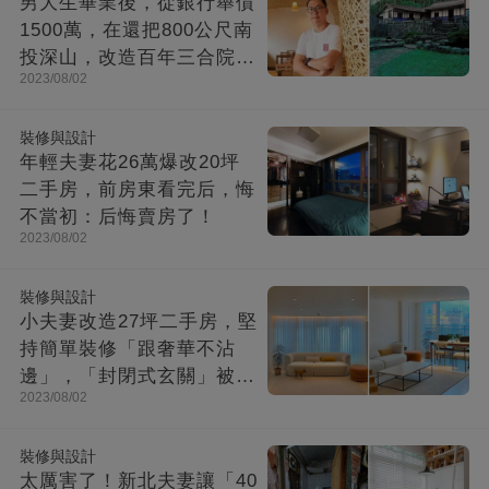
男大生畢業後，從銀行舉債
1500萬，在還把800公尺南
投深山，改造百年三合院，
2023/08/02
成「台灣最美民宿」!
裝修與設計
年輕夫妻花26萬爆改20坪
二手房，前房東看完后，悔
不當初：后悔賣房了！
2023/08/02
裝修與設計
小夫妻改造27坪二手房，堅
持簡單裝修「跟奢華不沾
邊」，「封閉式玄關」被贊
2023/08/02
爆：這就是夢想中的家！
裝修與設計
太厲害了！新北夫妻讓「40