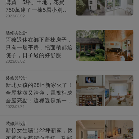
購買「5坪」土地，花費
750萬建了一棟5層小別
2023/08/02
墅：小房子卻幸福感爆棚
裝修與設計
阿嬤退休在鄉下蓋棟房子，
只有一層平房，把面積都給
院子，日子過的好舒服
2023/08/02
裝修與設計
新北女孩的28坪新家火了！
全屋整潔又清爽，電視柜成
全屋亮點：這種還是第一次
2023/07/31
見！
裝修與設計
新竹女生曬出22坪新家，因
布置得太整潔而走紅，功能