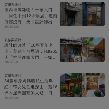
裝修與設計
屋內堆滿雜物！一家六口
「同住不到12坪蝸居」連廁
所都沒有，天才設計師出馬
2023/08/03
「打造功能齊全迷你房」成
果美不勝收
裝修與設計
設計師改造「10坪百年老
宅」美到不可思議，耗時65
天「推開新家大門」一家8
2023/08/03
口哭了
裝修與設計
34歲單身媽媽曬私生活爆
紅！帶女兒住進深山，蓋16
坪木屋周圍荒無人煙，日子
2023/08/03
快活似神仙