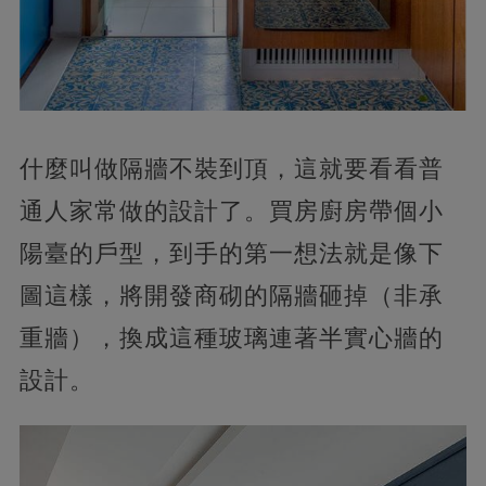
什麼叫做隔牆不裝到頂，這就要看看普
通人家常做的設計了。買房廚房帶個小
陽臺的戶型，到手的第一想法就是像下
圖這樣，將開發商砌的隔牆砸掉（非承
重牆），換成這種玻璃連著半實心牆的
設計。