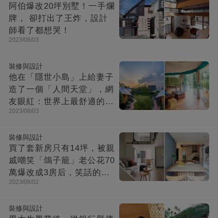
阿伯爆改20坪別墅！一手爛
牌， 卻打出了王炸，設計
師看了都想哭！
2023/08/03
裝修與設計
他在「隱世小島」上給妻子
造了一個「人間天堂」，網
友眼紅：世界上最舒適的時
2023/08/03
光都在這里
裝修與設計
買了套新房只有14坪，被親
戚嘲笑「鴿子籠」老公花70
萬爆改成3房后，笑話的親
2023/08/02
戚不吭聲了
裝修與設計