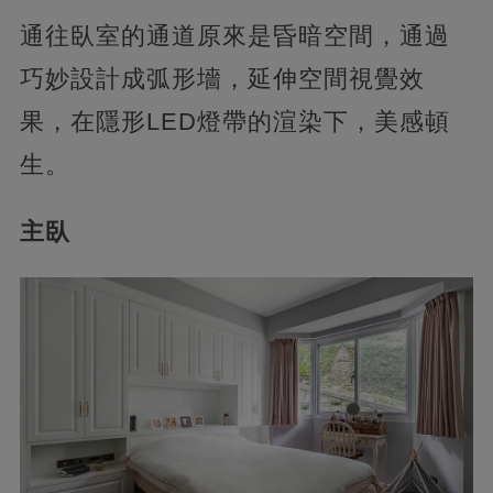
通往臥室的通道原來是昏暗空間，通過
巧妙設計成弧形墻，延伸空間視覺效
果，在隱形LED燈帶的渲染下，美感頓
生。
主臥