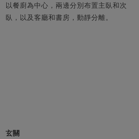
以餐廚為中心，兩邊分別布置主臥和次
臥，以及客廳和書房，動靜分離。
玄關