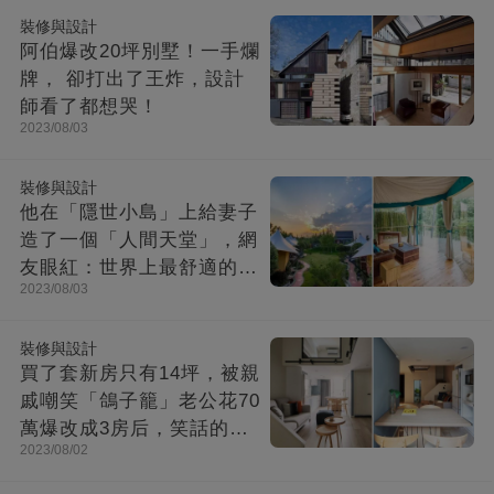
裝修與設計
阿伯爆改20坪別墅！一手爛
牌， 卻打出了王炸，設計
師看了都想哭！
2023/08/03
裝修與設計
他在「隱世小島」上給妻子
造了一個「人間天堂」，網
友眼紅：世界上最舒適的時
2023/08/03
光都在這里
裝修與設計
買了套新房只有14坪，被親
戚嘲笑「鴿子籠」老公花70
萬爆改成3房后，笑話的親
2023/08/02
戚不吭聲了