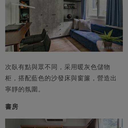
次臥有點與眾不同，采用暖灰色儲物
柜，搭配藍色的沙發床與窗簾，營造出
寧靜的氛圍。
書房