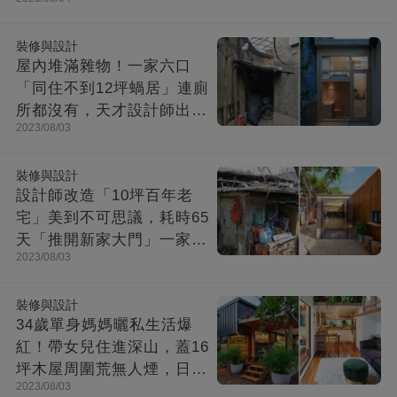
裝修與設計
屋內堆滿雜物！一家六口
「同住不到12坪蝸居」連廁
所都沒有，天才設計師出馬
2023/08/03
「打造功能齊全迷你房」成
果美不勝收
裝修與設計
設計師改造「10坪百年老
宅」美到不可思議，耗時65
天「推開新家大門」一家8
2023/08/03
口哭了
裝修與設計
34歲單身媽媽曬私生活爆
紅！帶女兒住進深山，蓋16
坪木屋周圍荒無人煙，日子
2023/08/03
快活似神仙