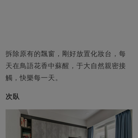
拆除原有的飄窗，剛好放置化妝台，每
天在鳥語花香中蘇醒，于大自然親密接
觸，快樂每一天。
次臥