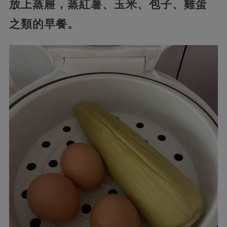
放上蒸屜，蒸紅薯、玉米、包子、雞蛋
之類的早餐。