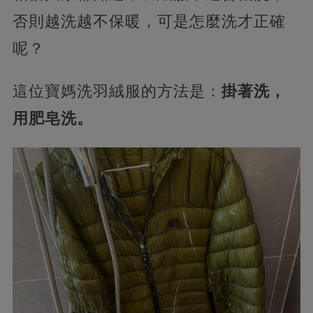
否則越洗越不保暖，可是怎麼洗才正確
呢？
這位寶媽洗羽絨服的方法是：
掛著洗，
用肥皂洗。