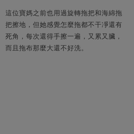
這位寶媽之前也用過旋轉拖把和海綿拖
把擦地，但她感覺怎麼拖都不干凈還有
死角，每次還得手擦一遍，又累又臟，
而且拖布那麼大還不好洗。