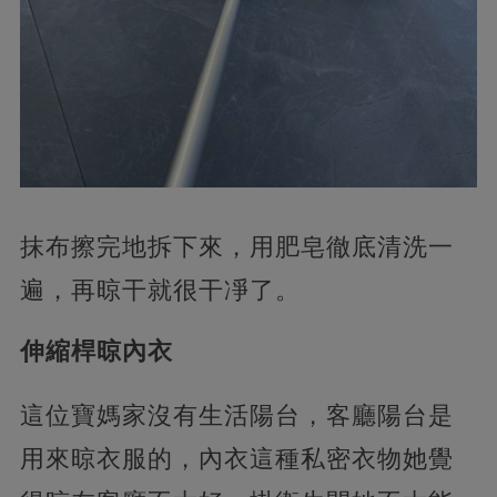
抹布擦完地拆下來，用肥皂徹底清洗一
遍，再晾干就很干凈了。
伸縮桿晾內衣
這位寶媽家沒有生活陽台，客廳陽台是
用來晾衣服的，內衣這種私密衣物她覺