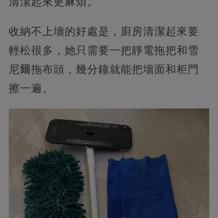
清潔起來更麻煩。
收納不上墻的好處是，廚房清潔起來要
輕松很多，她只需要一把靜電拖把和雪
尼爾拖布頭，幾分鐘就能把墻面和柜門
擦一遍。