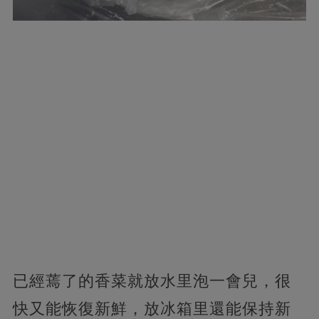
已經蔫了的香菜就放水里泡一會兒，很
快又能恢復新鮮，放冰箱里還能保持新