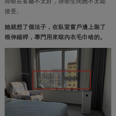
得晾在客廳不太好，掛衛生間她不太能
接受。
她就想了個法子，在臥室窗戶邊上裝了
根伸縮桿，專門用來晾內衣毛巾啥的。