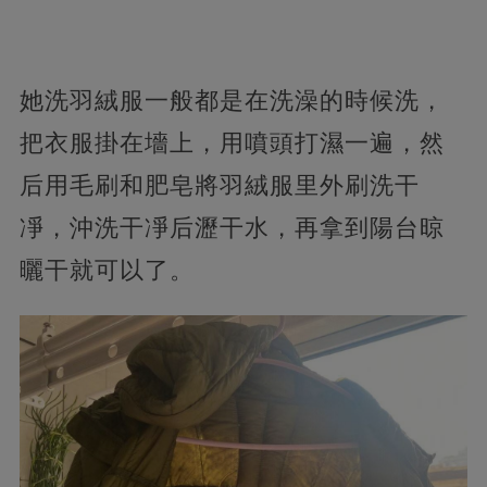
她洗羽絨服一般都是在洗澡的時候洗，
把衣服掛在墻上，用噴頭打濕一遍，然
后用毛刷和肥皂將羽絨服里外刷洗干
凈，沖洗干凈后瀝干水，再拿到陽台晾
曬干就可以了。