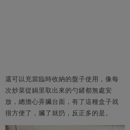
還可以充當臨時收納的盤子使用，像每
次炒菜從鍋里取出來的勺鏟都無處安
放，總擔心弄臟台面，有了這種盒子就
很方便了，臟了就扔，反正多的是。