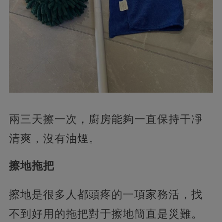
兩三天擦一次，廚房能夠一直保持干凈
清爽，沒有油煙。
擦地拖把
擦地是很多人都頭疼的一項家務活，找
不到好用的拖把對于擦地簡直是災難。