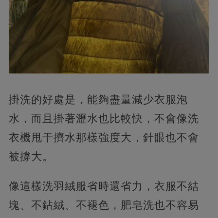
掛洗的好處是，能夠盡量減少衣服泡
水，而且掛著瀝水也比較快，不會像洗
衣機甩干擠水那樣強度大，針眼也不會
被撐大。
像這樣洗羽絨服省時還省力，衣服不結
塊、不鉆絨、不褪色，肥皂洗也不容易