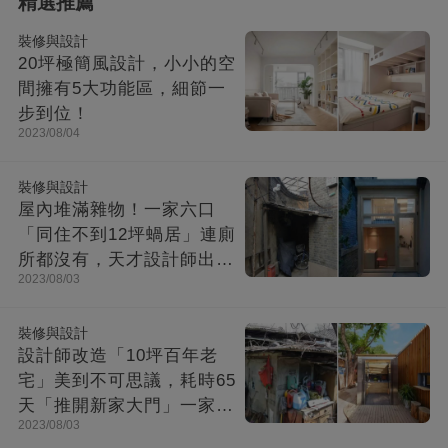
精選推薦
裝修與設計
20坪極簡風設計，小小的空
間擁有5大功能區，細節一
步到位！
2023/08/04
裝修與設計
屋內堆滿雜物！一家六口
「同住不到12坪蝸居」連廁
所都沒有，天才設計師出馬
2023/08/03
「打造功能齊全迷你房」成
果美不勝收
裝修與設計
設計師改造「10坪百年老
宅」美到不可思議，耗時65
天「推開新家大門」一家8
2023/08/03
口哭了