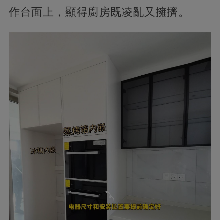
作台面上，顯得廚房既凌亂又擁擠。