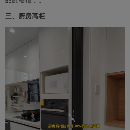
品亂糟糟了。
三、廚房高柜