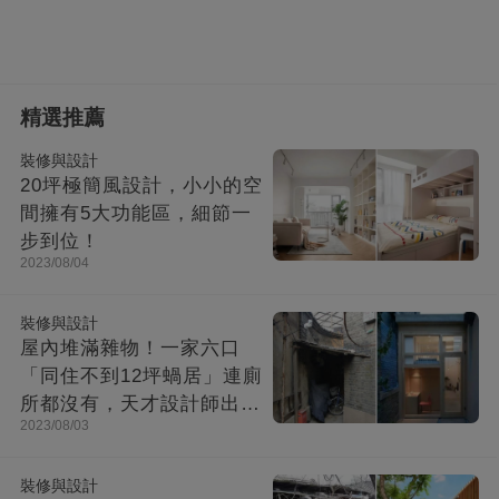
精選推薦
裝修與設計
20坪極簡風設計，小小的空
間擁有5大功能區，細節一
步到位！
2023/08/04
裝修與設計
屋內堆滿雜物！一家六口
「同住不到12坪蝸居」連廁
所都沒有，天才設計師出馬
2023/08/03
「打造功能齊全迷你房」成
果美不勝收
裝修與設計