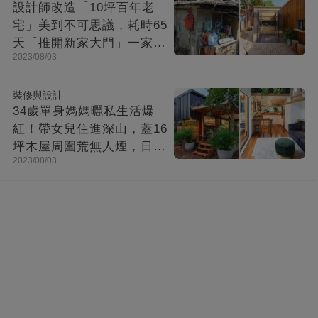
設計師改造「10坪百年老
宅」美到不可思議，耗時65
天「推開新家大門」一家8
2023/08/03
口哭了
裝修與設計
34歲單身媽媽曬私生活爆
紅！帶女兒住進深山，蓋16
坪木屋周圍荒無人煙，日子
2023/08/03
快活似神仙