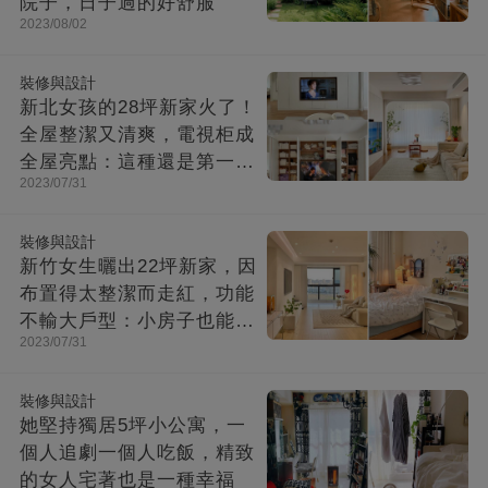
院子，日子過的好舒服
2023/08/02
裝修與設計
新北女孩的28坪新家火了！
全屋整潔又清爽，電視柜成
全屋亮點：這種還是第一次
2023/07/31
見！
裝修與設計
新竹女生曬出22坪新家，因
布置得太整潔而走紅，功能
不輸大戶型：小房子也能住
2023/07/31
出幸福感
裝修與設計
她堅持獨居5坪小公寓，一
個人追劇一個人吃飯，精致
的女人宅著也是一種幸福