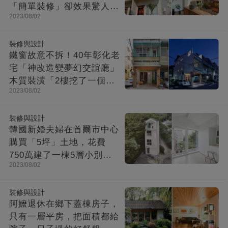
「簡單裝修」卻效果驚人：
2023/08/02
一進屋就療愈了
裝修與設計
鐵窗故意不拆！40年彰化老
宅「神改造變夢幻交誼廳」
木質裝潢「2樓挖了一個大
2023/08/02
洞」走上樓美翻
裝修與設計
韓國新婚夫婦在首爾市中心
購買「5坪」土地，花費
750萬建了一棟5層小別
2023/08/02
墅：小房子卻幸福感爆棚
裝修與設計
阿嬤退休在鄉下蓋棟房子，
只有一層平房，把面積都給