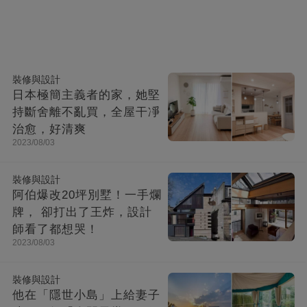
裝修與設計
日本極簡主義者的家，她堅
持斷舍離不亂買，全屋干凈
治愈，好清爽
2023/08/03
裝修與設計
阿伯爆改20坪別墅！一手爛
牌， 卻打出了王炸，設計
師看了都想哭！
2023/08/03
裝修與設計
他在「隱世小島」上給妻子