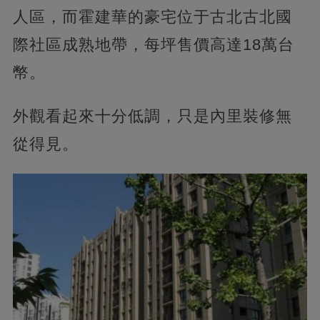
人區，而霍建華的豪宅位于古北古北國
際社區成熟地帶，每坪售價高達18萬台
幣。
外觀看起來十分低調，只是內里裝修無
從得見。