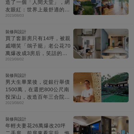
造了一個「人間天堂」，網
友眼紅：世界上最舒適的時
2023/08/03
光都在這里
裝修與設計
買了套新房只有14坪，被親
戚嘲笑「鴿子籠」老公花70
萬爆改成3房后，笑話的親
2023/08/02
戚不吭聲了
裝修與設計
男大生畢業後，從銀行舉債
1500萬，在還把800公尺南
投深山，改造百年三合院，
2023/08/02
成「台灣最美民宿」!
裝修與設計
年輕夫妻花26萬爆改20坪
二手房，前房東看完后，悔