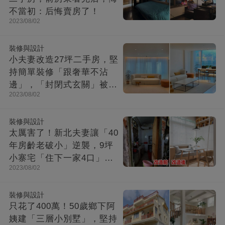
不當初：后悔賣房了！
2023/08/02
裝修與設計
小夫妻改造27坪二手房，堅
持簡單裝修「跟奢華不沾
邊」，「封閉式玄關」被贊
2023/08/02
爆：這就是夢想中的家！
裝修與設計
太厲害了！新北夫妻讓「40
年房齡老破小」逆襲，9坪
小寨宅「住下一家4口」，
2023/08/02
收納超強超舒適
裝修與設計
只花了400萬！50歲鄉下阿
姨建「三層小別墅」，堅持