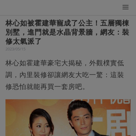
林心如被霍建華寵成了公主！五層獨棟
別墅，進門就是水晶背景牆，網友：裝
修太氣派了
2023/05/15
林心如霍建華豪宅大揭秘，外觀樸實低
調，內里裝修卻讓網友大吃一驚：這裝
修恐怕就能再買一套房吧。