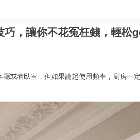
技巧，讓你不花冤枉錢，輕松g
客廳或者臥室，但如果論起使用頻率，廚房一