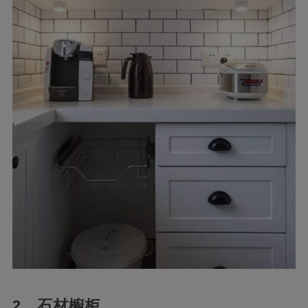
2、石材櫥柜