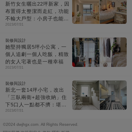
新竹女生曬出22坪新家，因
布置得太整潔而走紅，功能
不輸大戶型：小房子也能住
2023/07/31
出幸福感
裝修與設計
她堅持獨居5坪小公寓，一
個人追劇一個人吃飯，精致
的女人宅著也是一種幸福
2023/07/31
裝修與設計
新北一套14坪小宅，改出
「三臥兩衛+超強收納」住
下5口人一點都不擠：堪稱
2023/07/31
「裝修教科書」
©2024 dwjhgx.com. All Rights Reserved.