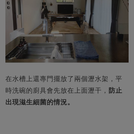
在水槽上還專門擺放了兩個瀝水架，平
時洗碗的廚具會先放在上面瀝干，
防止
出現滋生細菌的情況。