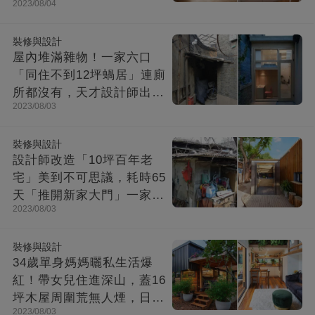
2023/08/04
裝修與設計
屋內堆滿雜物！一家六口
「同住不到12坪蝸居」連廁
所都沒有，天才設計師出馬
2023/08/03
「打造功能齊全迷你房」成
果美不勝收
裝修與設計
設計師改造「10坪百年老
宅」美到不可思議，耗時65
天「推開新家大門」一家8
2023/08/03
口哭了
裝修與設計
34歲單身媽媽曬私生活爆
紅！帶女兒住進深山，蓋16
坪木屋周圍荒無人煙，日子
2023/08/03