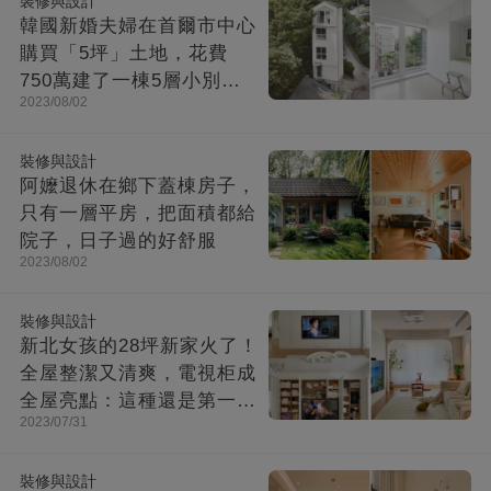
裝修與設計
韓國新婚夫婦在首爾市中心
購買「5坪」土地，花費
750萬建了一棟5層小別
2023/08/02
墅：小房子卻幸福感爆棚
裝修與設計
阿嬤退休在鄉下蓋棟房子，
只有一層平房，把面積都給
院子，日子過的好舒服
2023/08/02
裝修與設計
新北女孩的28坪新家火了！
全屋整潔又清爽，電視柜成
全屋亮點：這種還是第一次
2023/07/31
見！
裝修與設計