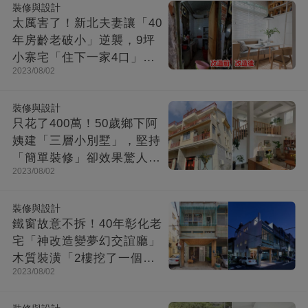
裝修與設計
太厲害了！新北夫妻讓「40
年房齡老破小」逆襲，9坪
小寨宅「住下一家4口」，
2023/08/02
收納超強超舒適
裝修與設計
只花了400萬！50歲鄉下阿
姨建「三層小別墅」，堅持
「簡單裝修」卻效果驚人：
2023/08/02
一進屋就療愈了
裝修與設計
鐵窗故意不拆！40年彰化老
宅「神改造變夢幻交誼廳」
木質裝潢「2樓挖了一個大
2023/08/02
洞」走上樓美翻