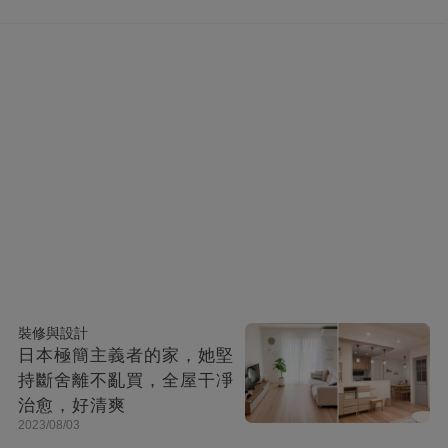
快活似神仙
裝修與設計
日本極簡主義者的家，她堅
持斷舍離不亂買，全屋干凈
治愈，好清爽
2023/08/03