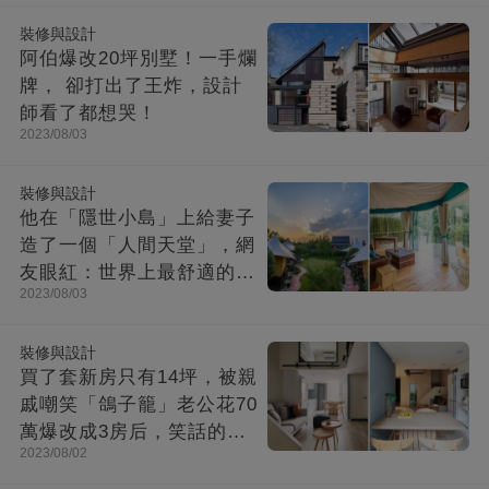
裝修與設計
阿伯爆改20坪別墅！一手爛
牌， 卻打出了王炸，設計
師看了都想哭！
2023/08/03
裝修與設計
他在「隱世小島」上給妻子
造了一個「人間天堂」，網
友眼紅：世界上最舒適的時
2023/08/03
光都在這里
裝修與設計
買了套新房只有14坪，被親
戚嘲笑「鴿子籠」老公花70
萬爆改成3房后，笑話的親
2023/08/02
戚不吭聲了