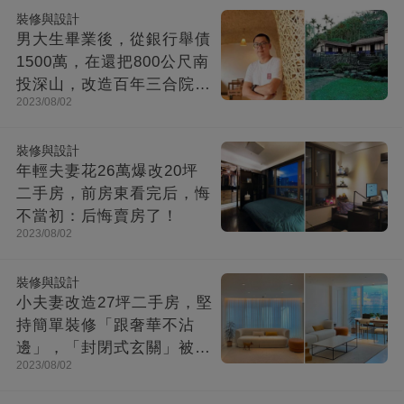
裝修與設計
男大生畢業後，從銀行舉債
1500萬，在還把800公尺南
投深山，改造百年三合院，
2023/08/02
成「台灣最美民宿」!
裝修與設計
年輕夫妻花26萬爆改20坪
二手房，前房東看完后，悔
不當初：后悔賣房了！
2023/08/02
裝修與設計
小夫妻改造27坪二手房，堅
持簡單裝修「跟奢華不沾
邊」，「封閉式玄關」被贊
2023/08/02
爆：這就是夢想中的家！