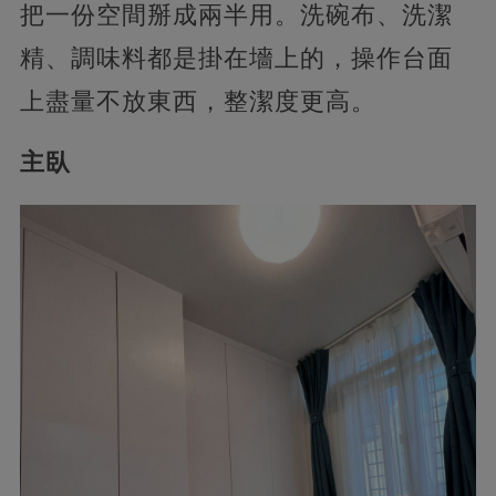
把一份空間掰成兩半用。洗碗布、洗潔
精、調味料都是掛在墻上的，​操作台面
上盡量不放東西，整潔度更高。
主臥