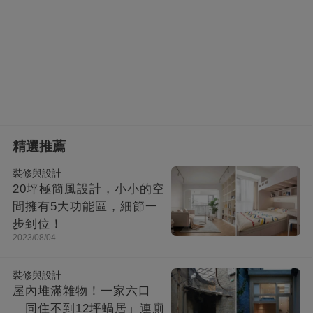
精選推薦
裝修與設計
20坪極簡風設計，小小的空
間擁有5大功能區，細節一
步到位！
2023/08/04
裝修與設計
屋內堆滿雜物！一家六口
「同住不到12坪蝸居」連廁