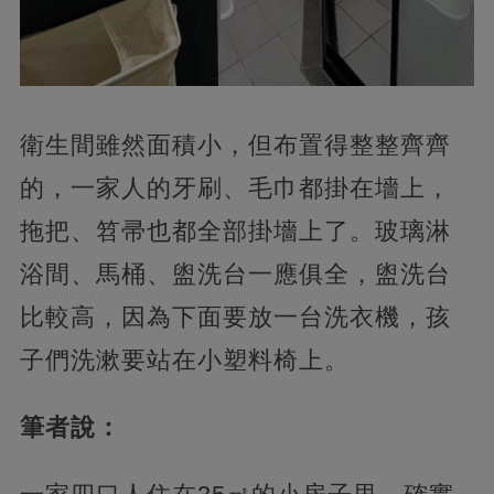
衛生間雖然面積小，但布置得整整齊齊
的，一家人的牙刷、毛巾都掛在墻上，
拖把、笤帚也都全部掛墻上了。玻璃淋
浴間、馬桶、盥洗台一應俱全，盥洗台
比較高，因為下面要放一台洗衣機，孩
子們洗漱要站在小塑料椅上。
筆者說：