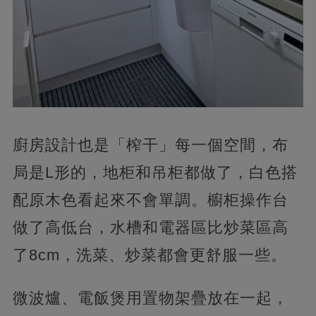
廚房設計也是「榨干」每一個空間，布
局是L形的，地柜和吊柜都做了，白色搭
配原木色看起來不會單調。櫥柜操作台
做了高低台，水槽和電器區比炒菜區高
了8cm，洗菜、炒菜都會更舒服一些。
微波爐、電飯煲用置物架疊放在一起，