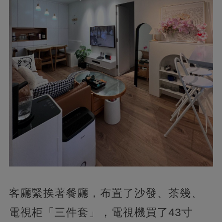
客廳緊挨著餐廳，布置了沙發、茶幾、
電視柜「三件套」，電視機買了43寸