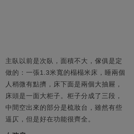
主臥以前是次臥，面積不大，傢俱是定
做的：一張1.3米寬的榻榻米床，睡兩個
人稍微有點擠，床下面是兩個大抽屜，
床頭是一面大柜子。柜子分成了三段，
中間空出來的部分是梳妝台，雖然有些
逼仄，但是好在功能很齊全。