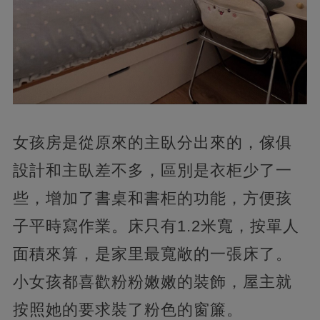
女孩房是從原來的主臥分出來的，傢俱
設計和主臥差不多，區別是衣柜少了一
些，增加了書桌和書柜的功能，方便孩
子平時寫作業。床只有1.2米​寬，按單人
面積來算，是家里最寬敞的一張床了。
小女孩都喜歡粉粉嫩嫩的裝飾，屋主就
按照她的要求裝了粉色的窗簾。