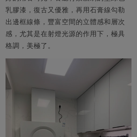
乳膠漆，復古又優雅，再用石膏線勾勒
出邊框線條，豐富空間的立體感和層次
感，尤其是在射燈光源的作用下，極具
格調，美極了。