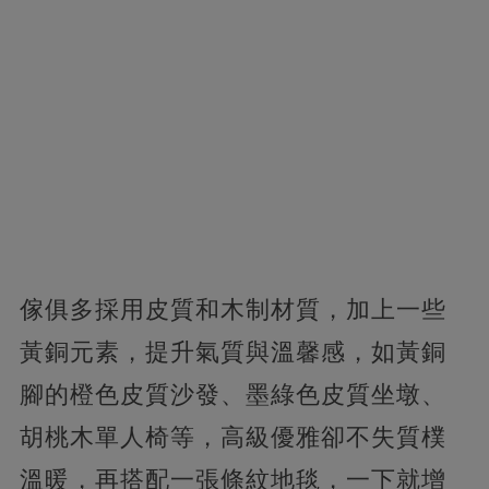
傢俱多採用皮質和木制材質，加上一些
黃銅元素，提升氣質與溫馨感，如黃銅
腳的橙色皮質沙發、墨綠色皮質坐墩、
胡桃木單人椅等，高級優雅卻不失質樸
溫暖，再搭配一張條紋地毯，一下就增