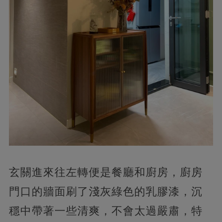
玄關進來往左轉便是餐廳和廚房，廚房
門口的牆面刷了淺灰綠色的乳膠漆，沉
穩中帶著一些清爽，不會太過嚴肅，特