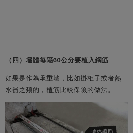
（四）墻體每隔60公分要植入鋼筋
如果是作為承重墻，比如掛柜子或者熱
水器之類的，植筋比較保險的做法。