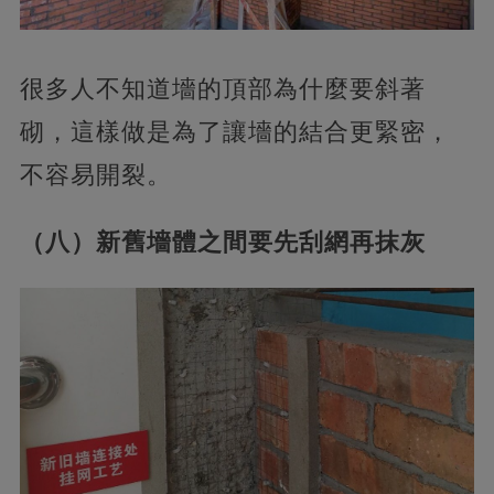
很多人不知道墻的頂部為什麼要斜著
砌，這樣做是為了讓墻的結合更緊密，
不容易開裂。
（八）新舊墻體之間要先刮網再抹灰