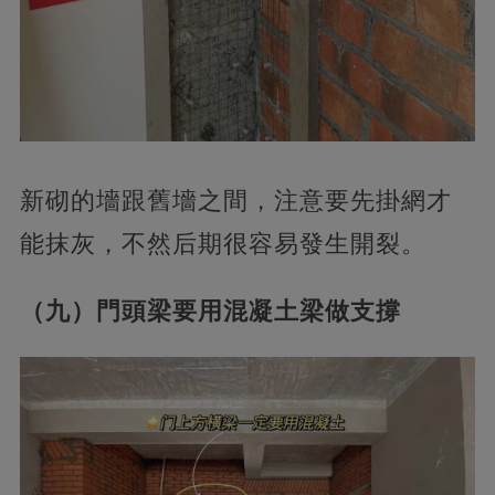
新砌的墻跟舊墻之間，注意要先掛網才
能抹灰，不然后期很容易發生開裂。
（九）門頭梁要用混凝土梁做支撐