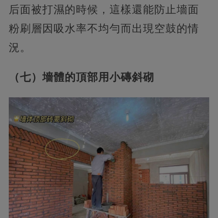
后面被打濕的時候，這樣還能防止墻面
粉刷層因吸水率不均勻而出現空鼓的情
況。
（七）墻體的頂部用小磚斜砌