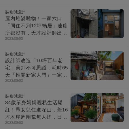
裝修與設計
屋內堆滿雜物！一家六口
「同住不到12坪蝸居」連廁
所都沒有，天才設計師出馬
2023/08/03
「打造功能齊全迷你房」成
果美不勝收
裝修與設計
設計師改造「10坪百年老
宅」美到不可思議，耗時65
天「推開新家大門」一家8
2023/08/03
口哭了
裝修與設計
34歲單身媽媽曬私生活爆
紅！帶女兒住進深山，蓋16
坪木屋周圍荒無人煙，日子
2023/08/03
快活似神仙