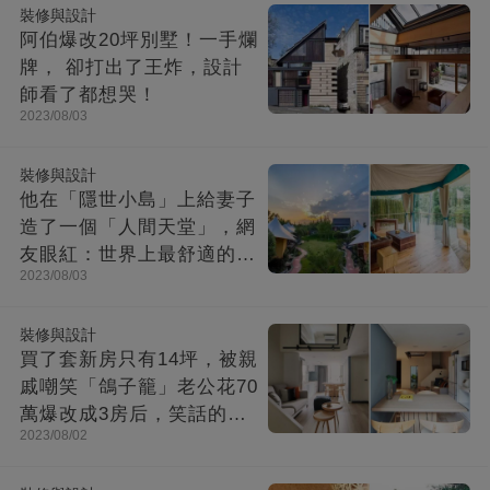
裝修與設計
阿伯爆改20坪別墅！一手爛
牌， 卻打出了王炸，設計
師看了都想哭！
2023/08/03
裝修與設計
他在「隱世小島」上給妻子
造了一個「人間天堂」，網
友眼紅：世界上最舒適的時
2023/08/03
光都在這里
裝修與設計
買了套新房只有14坪，被親
戚嘲笑「鴿子籠」老公花70
萬爆改成3房后，笑話的親
2023/08/02
戚不吭聲了