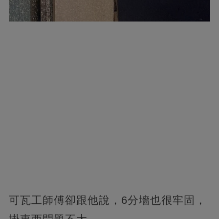
可瓦工師傅卻跟他說，6分墻也很牢固，