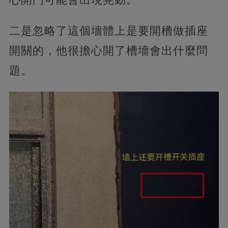
二是忽略了這個墻體上是要開槽做插座
開關的，他很擔心開了槽墻會出什麼問
題。