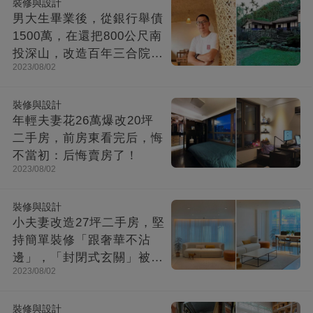
裝修與設計
男大生畢業後，從銀行舉債
1500萬，在還把800公尺南
投深山，改造百年三合院，
2023/08/02
成「台灣最美民宿」!
裝修與設計
年輕夫妻花26萬爆改20坪
二手房，前房東看完后，悔
不當初：后悔賣房了！
2023/08/02
裝修與設計
小夫妻改造27坪二手房，堅
持簡單裝修「跟奢華不沾
邊」，「封閉式玄關」被贊
2023/08/02
爆：這就是夢想中的家！
裝修與設計