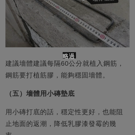
略過
建議墻體建議每隔60公分就植入鋼筋，
鋼筋要打植筋膠，能夠穩固墻體。
（五）墻體用小磚墊底
用小磚打底的話，穩定性更好，也能阻
止地面的返潮，降低乳膠漆發霉的幾