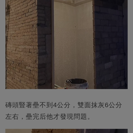
磚頭豎著壘不到4公分，雙面抹灰6公分
左右，壘完后他才發現問題。